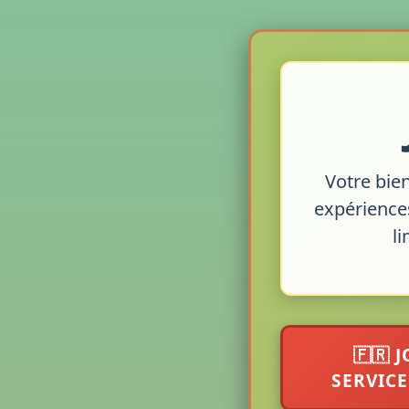
Votre bie
expériences
li
🇫🇷 
SERVICE 