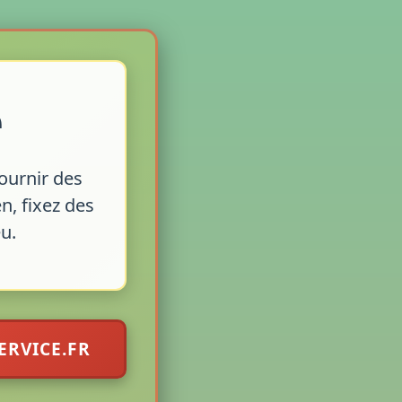
e
ournir des
n, fixez des
eu.
ERVICE.FR