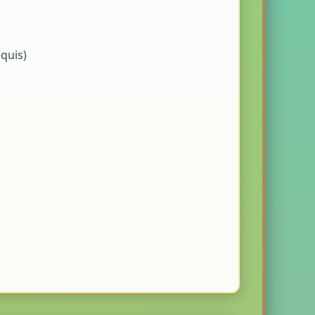
equis)